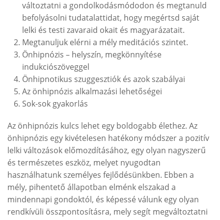
változtatni a gondolkodásmódodon és megtanuld
befolyásolni tudatalattidat, hogy megértsd saját
lelki és testi zavaraid okait és magyarázatait.
Megtanuljuk elérni a mély meditációs szintet.
Önhipnózis – helyszín, megkönnyítése
indukciószöveggel
Önhipnotikus szuggesztiók és azok szabályai
Az önhipnózis alkalmazási lehetőségei
Sok-sok gyakorlás
Az önhipnózis kulcs lehet egy boldogabb élethez. Az
önhipnózis egy kivételesen hatékony módszer a pozitív
lelki változások előmozdításához, egy olyan nagyszerű
és természetes eszköz, melyet nyugodtan
használhatunk személyes fejlődésünkben. Ebben a
mély, pihentető állapotban elménk elszakad a
mindennapi gondoktól, és képessé válunk egy olyan
rendkívüli összpontosításra, mely segít megváltoztatni