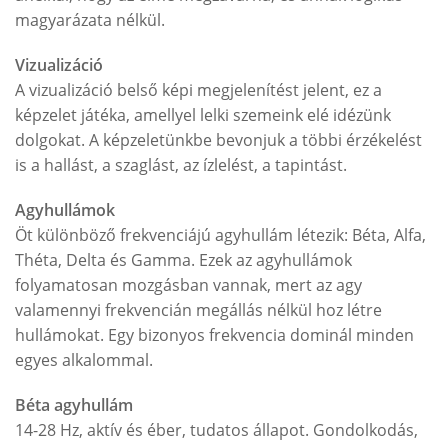
magyarázata nélkül.
Vizualizáció
A vizualizáció belső képi megjelenítést jelent, ez a
képzelet játéka, amellyel lelki szemeink elé idézünk
dolgokat. A képzeletünkbe bevonjuk a többi érzékelést
is a hallást, a szaglást, az ízlelést, a tapintást.
Agyhullámok
Öt különböző frekvenciájú agyhullám létezik: Béta, Alfa,
Théta, Delta és Gamma. Ezek az agyhullámok
folyamatosan mozgásban vannak, mert az agy
valamennyi frekvencián megállás nélkül hoz létre
hullámokat. Egy bizonyos frekvencia dominál minden
egyes alkalommal.
Béta agyhullám
14-28 Hz, aktív és éber, tudatos állapot. Gondolkodás,