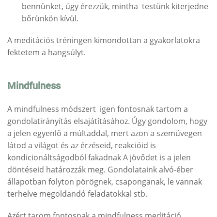
bennünket, úgy érezzük, mintha testünk kiterjedne
bőrünkön kívül.
A meditációs tréningen kimondottan a gyakorlatokra
fektetem a hangsúlyt.
Mindfulness
A mindfulness módszert igen fontosnak tartom a
gondolatirányítás elsajátításához. Úgy gondolom, hogy
a jelen egyenlő a múltaddal, mert azon a szemüvegen
látod a világot és az érzéseid, reakcióid is
kondicionáltságodból fakadnak A jövődet is a jelen
döntéseid határozzák meg. Gondolataink alvó-éber
állapotban folyton pörögnek, csaponganak, le vannak
terhelve megoldandó feladatokkal stb.
Azért tarom fontosnak a mindfulness meditáció