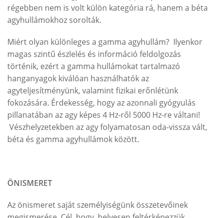
régebben nem is volt külön kategória rá, hanem a béta
agyhullámokhoz sorolták.
Miért olyan különleges a gamma agyhullám? Ilyenkor
magas szintű észlelés és információ feldolgozás
történik, ezért a gamma hullámokat tartalmazó
hanganyagok kiválóan használhatók az
agyteljesítményünk, valamint fizikai erőnlétünk
fokozására. Érdekesség, hogy az azonnali gyógyulás
pillanatában az agy képes 4 Hz-ről 5000 Hz-re váltani!
Vészhelyzetekben az agy folyamatosan oda-vissza vált,
béta és gamma agyhullámok között.
ÖNISMERET
Az önismeret saját személyiségünk összetevőinek
megismerése. Cél, hogy helyesen feltérképezzük