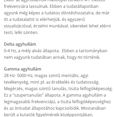
frekvenciára lassulnak. Ebben a tudatállapotban
agyunk még képes a tudatos döntéshozatalra, de már
itt a tudatalattit is elérhetjük. és egyszerű
vizualizációval, érzelmi munkával. sikereket lehet elérni
testi, lelki szinten.
Delta agyhullám
0-4 Hz, a mély alvás állapota. Ebben a tartományban
nem vagyunk tudatában annak, hogy mi történik.
Gamma agyhullám
28 Hz- 5000 Hz, magas szintű mentális, agyi
tevékenység, mint pl. az érzékelés és tudatosság.
Megérzés, magas szintű tanulás, tiszta felfogóképesség.
Ez a “szupertanulás” állapota. A gamma agyhullám a
legmagasabb frekvenciájú, a tiszta felfogóképességhez
és az öntudat állapotához kapcsolódik. Mostanában
került a kutatók figyelmének középpontjában,