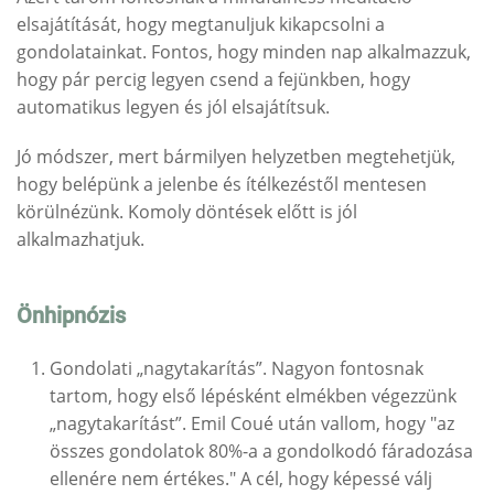
elsajátítását, hogy megtanuljuk kikapcsolni a
gondolatainkat. Fontos, hogy minden nap alkalmazzuk,
hogy pár percig legyen csend a fejünkben, hogy
automatikus legyen és jól elsajátítsuk.
Jó módszer, mert bármilyen helyzetben megtehetjük,
hogy belépünk a jelenbe és ítélkezéstől mentesen
körülnézünk. Komoly döntések előtt is jól
alkalmazhatjuk.
Önhipnózis
Gondolati „nagytakarítás”. Nagyon fontosnak
tartom, hogy első lépésként elmékben végezzünk
„nagytakarítást”. Emil Coué után vallom, hogy "az
összes gondolatok 80%-a a gondolkodó fáradozása
ellenére nem értékes." A cél, hogy képessé válj