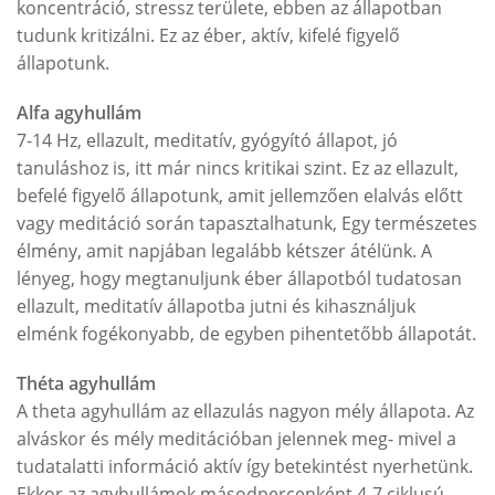
koncentráció, stressz területe, ebben az állapotban
tudunk kritizálni. Ez az éber, aktív, kifelé figyelő
állapotunk.
Alfa agyhullám
7-14 Hz, ellazult, meditatív, gyógyító állapot, jó
tanuláshoz is, itt már nincs kritikai szint. Ez az ellazult,
befelé figyelő állapotunk, amit jellemzően elalvás előtt
vagy meditáció során tapasztalhatunk, Egy természetes
élmény, amit napjában legalább kétszer átélünk. A
lényeg, hogy megtanuljunk éber állapotból tudatosan
ellazult, meditatív állapotba jutni és kihasználjuk
elménk fogékonyabb, de egyben pihentetőbb állapotát.
Théta agyhullám
A theta agyhullám az ellazulás nagyon mély állapota. Az
alváskor és mély meditációban jelennek meg- mivel a
tudatalatti információ aktív így betekintést nyerhetünk.
Ekkor az agyhullámok másodpercenként 4-7 ciklusú