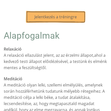
Jelentkezés a tréningre
Alapfogalmak
Relaxáció
A relaxáció ellazulást jelent, az az érzelmi állapot,ahol a
kedvező testi állapot előidézésével, a testünk és elménk
mentes a feszültségtől.
Meditáció
A meditáció olyan lelki, szellemi elmélyülés, amelynek
során hozzáférhetünk tudatunk mélyebb rétegeihez. A
meditáció célja a lelki béke, a tudat átalakítása,
lecsendesítése, az, hogy megtapasztald magadat
anélkül, hogy az elme megzavarna, és annak logikus