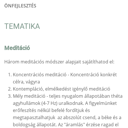
ÖNFEJLESZTÉS
TEMATIKA
Meditáció
Három meditációs módszer alapjait sajátíthatod el:
Koncentrációs meditáció - Koncentráció konkrét
célra, vágyra
Kontempláció, elmélkedést igénylő meditáció
Mély meditáció - teljes nyugalom állapotában théta
agyhullámok (4-7 Hz) uralkodnak. A figyelmünket
erőfeszítés nélkül befelé fordítjuk és
megtapasztalhatjuk az abszolút csend, a béke és a
boldogság állapotát. Az "áramlás" érzése ragad el