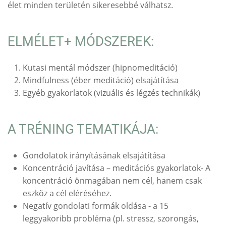
élet minden területén sikeresebbé válhatsz.
ELMÉLET+ MÓDSZEREK:
Kutasi mentál módszer (hipnomeditáció)
Mindfulness (éber meditáció) elsajátítása
Egyéb gyakorlatok (vizuális és légzés technikák)
A TRÉNING TEMATIKÁJA:
Gondolatok irányításának elsajátítása
Koncentráció javítása – meditációs gyakorlatok- A
koncentráció önmagában nem cél, hanem csak
eszköz a cél eléréséhez.
Negatív gondolati formák oldása - a 15
leggyakoribb probléma (pl. stressz, szorongás,