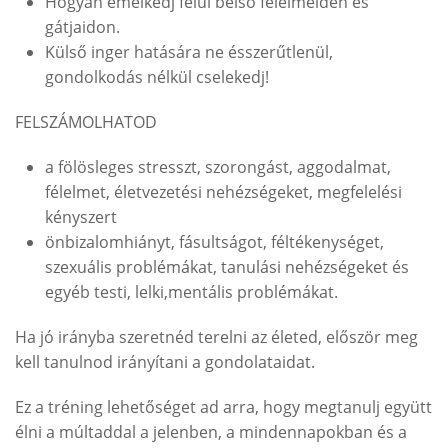
Hogyan emelkedj felül belső félelmeiden és
gátjaidon.
Külső inger hatására ne ésszerűtlenül,
gondolkodás nélkül cselekedj!
FELSZÁMOLHATOD
a fölösleges stresszt, szorongást, aggodalmat,
félelmet, életvezetési nehézségeket, megfelelési
kényszert
önbizalomhiányt, fásultságot, féltékenységet,
szexuális problémákat, tanulási nehézségeket és
egyéb testi, lelki,mentális problémákat.
Ha jó irányba szeretnéd terelni az életed, először meg
kell tanulnod irányítani a gondolataidat.
Ez a tréning lehetőséget ad arra, hogy megtanulj együtt
élni a múltaddal a jelenben, a mindennapokban és a