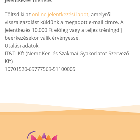
Jelentkezés menete:
Töltsd ki az
online jelentkezési lapot
, amelyről
visszaigazolást küldünk a megadott e-mail címre. A
jelentkezés 10.000 Ft előleg vagy a teljes tréningdíj
beérkezésekor válik érvényessé.
Utalási adatok:
IT&TI Kft (Nemz.Ker. és Szakmai Gyakorlatot Szervező
Kft)
10701520-69777569-51100005