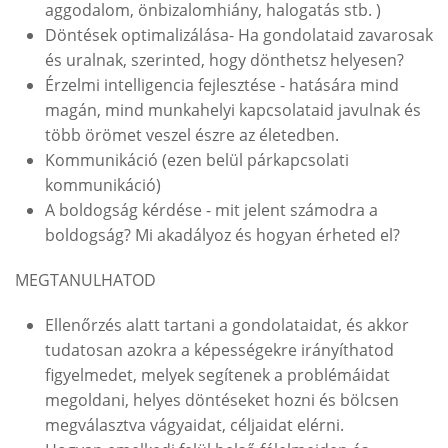
aggodalom, önbizalomhiány, halogatás stb. )
Döntések optimalizálása- Ha gondolataid zavarosak
és uralnak, szerinted, hogy dönthetsz helyesen?
Érzelmi intelligencia fejlesztése - hatására mind
magán, mind munkahelyi kapcsolataid javulnak és
több örömet veszel észre az életedben.
Kommunikáció (ezen belül párkapcsolati
kommunikáció)
A boldogság kérdése - mit jelent számodra a
boldogság? Mi akadályoz és hogyan érheted el?
MEGTANULHATOD
Ellenőrzés alatt tartani a gondolataidat, és akkor
tudatosan azokra a képességekre irányíthatod
figyelmedet, melyek segítenek a problémáidat
megoldani, helyes döntéseket hozni és bölcsen
megválasztva vágyaidat, céljaidat elérni.