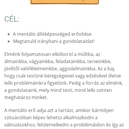
CÉL:
A mentális állóképességed erősítése
Megtanuld irányítani a gondolataidat!
Elménk folyamatosan elkóborol a múltba, az
álmainkba, vágyainkba, feladatainkba, terveinkbe,
jövőtől valófélelmeinkbe, aggodalmainkba. Az a baj,
hogy csak testünk betegségeivel vagy edzésével illetve
lelki problémáinkra figyelünk. Pedig a forrás az elménk,
a gondolataink, mely mind testi, mind lelki szinten
meghatároz minket.
A mentális erő adja azt a tartást, amikor bármilyen
szituációban képes lehetsz alkalmazkodni a
változásokhoz, felülemelkedni a problémáidon és így az