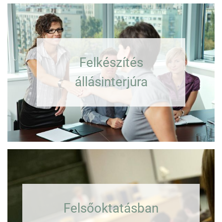
Felkészítés
állásinterjúra
Felsőoktatásban