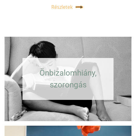
Részletek
Önbizalomhiány,
szorongás